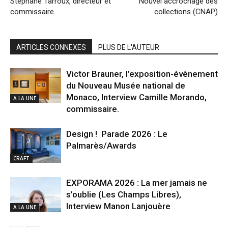
Stéphane Tarroux, directeur et
Nouvel accrochage des
commissaire
collections (CNAP)
ARTICLES CONNEXES
PLUS DE L'AUTEUR
Victor Brauner, l’exposition-évènement
du Nouveau Musée national de
Monaco, Interview Camille Morando,
A LA UNE
commissaire.
Design ! Parade 2026 : Le
Palmarès/Awards
CRAFT
EXPORAMA 2026 : La mer jamais ne
s’oublie (Les Champs Libres),
Interview Manon Lanjouère
A LA UNE