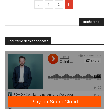
1
2
3
Écouter le dernier podcast