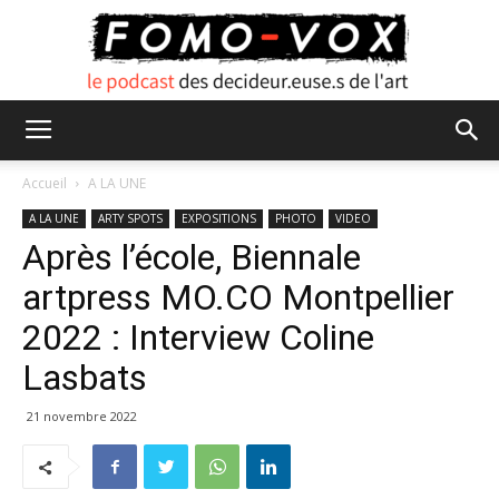
FOMO
Accueil
A LA UNE
A LA UNE
ARTY SPOTS
EXPOSITIONS
PHOTO
VIDEO
Après l’école, Biennale
VOX
artpress MO.CO Montpellier
2022 : Interview Coline
Lasbats
21 novembre 2022