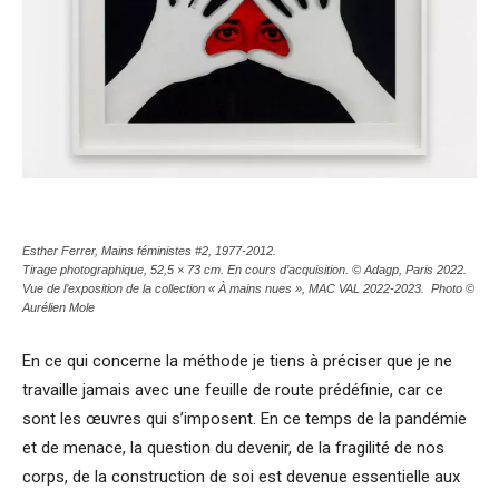
Esther Ferrer,
Mains féministes #2
, 1977-2012.
Tirage photographique, 52,5 × 73 cm. En cours d’acquisition. © Adagp, Paris 2022.
Vue de l’exposition de la collection « À mains nues », MAC VAL 2022-2023. Photo ©
Aurélien Mole
En ce qui concerne la méthode je tiens à préciser que je ne
travaille jamais avec une feuille de route prédéfinie, car ce
sont les œuvres qui s’imposent. En ce temps de la pandémie
et de menace, la question du devenir, de la fragilité de nos
corps, de la construction de soi est devenue essentielle aux