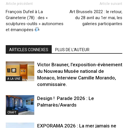
Article précédent
Article suivant
François Dufeil à La
Art Brussels 2022 : le retour,
Graineterie (78) : des «
du 28 avril au 1er mai, les
sculptures-outils » autonomes
galeries participantes
et émancipées
ARTICLES CONNEXES
PLUS DE L'AUTEUR
Victor Brauner, l’exposition-évènement
du Nouveau Musée national de
Monaco, Interview Camille Morando,
A LA UNE
commissaire.
Design ! Parade 2026 : Le
Palmarès/Awards
CRAFT
EXPORAMA 2026 : La mer jamais ne