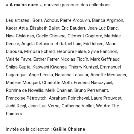
« A mains nues »
, nouveau parcours des collections
Les artistes : Boris Achour, Pierre Ardouvin, Bianca Argimón,
Kader Attia, Élisabeth Ballet, Éric Baudart, Jean-Luc Blanc,
Nina Childress, Gaëlle Choisne, Clément Cogitore, Mathilde
Denize, Angela Detanico et Rafael Lain, Edi Dubien, Mario
D’Souza, Mimosa Echard, Éléonore False, Sylvie Fanchon,
Valérie Favre, Esther Ferrer, Nicolas Floc’h, Mark Geffriaud,
Shilpa Gupta, Kapwani Kiwanga, Thierry Kuntzel, Emmanuel
Lagarrigue, Ange Leccia, Natacha Lesueur, Annette Messager,
Marlène Mocquet, Charlotte Moth, Frédéric Nauczyciel,
Romina de Novellis, Melik Ohanian, Bruno Perramant,
Françoise Pétrovitch, Abraham Poincheval, Laure Prouvost,
Judit Reigl, Jean-Luc Verna, Catherine Viollet, We Are The
Painters…
Invitée de la collection :
Gaëlle Choisne