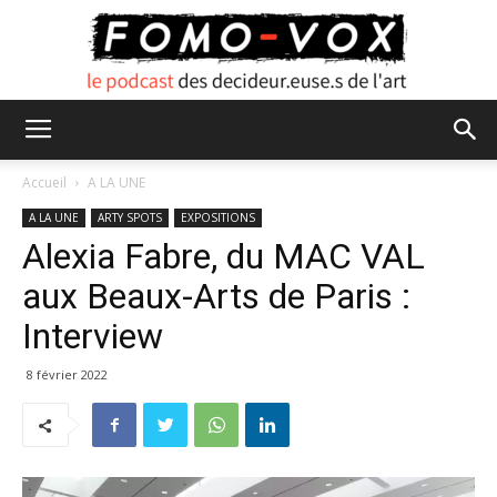
FOMO
Accueil
A LA UNE
A LA UNE
ARTY SPOTS
EXPOSITIONS
Alexia Fabre, du MAC VAL
VOX
aux Beaux-Arts de Paris :
Interview
8 février 2022