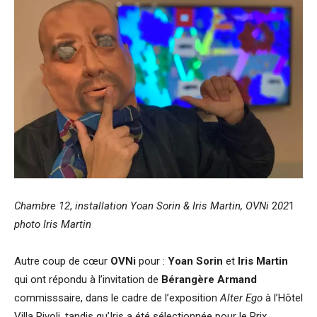
Chambre 12
,
installation Yoan Sorin & Iris Martin, OVNi
2
02
1
photo Iris Martin
Autre coup de cœur
OVNi
pour :
Yoan Sorin
et
Iris Martin
qui ont répondu à l’invitation de
Bérangère Armand
commisssaire, dans le cadre de l’exposition
Alter Ego
à l’Hôtel
Villa Rivoli, tandis qu’Iris a été sélectionnée pour le Prix