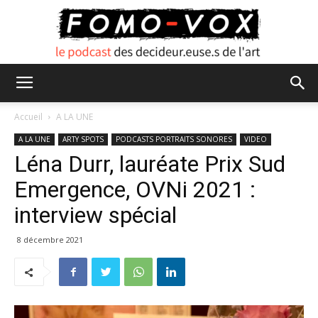
FOMO
Accueil
A LA UNE
A LA UNE
ARTY SPOTS
PODCASTS PORTRAITS SONORES
VIDEO
Léna Durr, lauréate Prix Sud
VOX
Emergence, OVNi 2021 :
interview spécial
8 décembre 2021