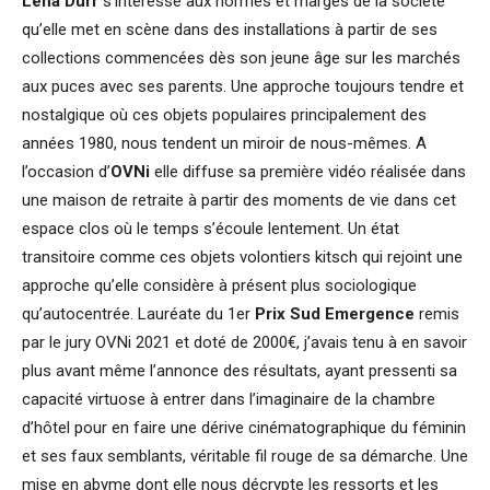
Léna Durr
s’intéresse aux normes et marges de la société
qu’elle met en scène dans des installations à partir de ses
collections commencées dès son jeune âge sur les marchés
aux puces avec ses parents. Une approche toujours tendre et
nostalgique où ces objets populaires principalement des
années 1980, nous tendent un miroir de nous-mêmes. A
l’occasion d’
OVNi
elle diffuse sa première vidéo réalisée dans
une maison de retraite à partir des moments de vie dans cet
espace clos où le temps s’écoule lentement. Un état
transitoire comme ces objets volontiers kitsch qui rejoint une
approche qu’elle considère à présent plus sociologique
qu’autocentrée. Lauréate du 1er
Prix Sud Emergence
remis
par le jury OVNi 2021 et doté de 2000€, j’avais tenu à en savoir
plus avant même l’annonce des résultats, ayant pressenti sa
capacité virtuose à entrer dans l’imaginaire de la chambre
d’hôtel pour en faire une dérive cinématographique du féminin
et ses faux semblants, véritable fil rouge de sa démarche. Une
mise en abyme dont elle nous décrypte les ressorts et les