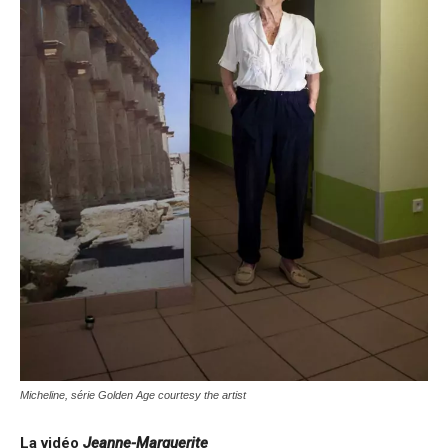
Micheline, série Golden Age courtesy the artist
La vidéo
Jeanne-Marguerite