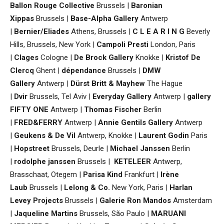
Ballon Rouge Collective
Brussels |
Baronian
Xippas
Brussels |
Base-Alpha Gallery
Antwerp
|
Bernier/Eliades
Athens, Brussels |
C L E A R I N G
Beverly
Hills, Brussels, New York |
Campoli Presti
London, Paris
|
Clages
Cologne |
De Brock Gallery
Knokke |
Kristof De
Clercq
Ghent |
dépendance
Brussels |
DMW
Gallery
Antwerp |
Dürst Britt & Mayhew
The Hague
|
Dvir
Brussels, Tel Aviv |
Everyday Gallery
Antwerp |
gallery
FIFTY ONE
Antwerp |
Thomas Fischer
Berlin
|
FRED&FERRY
Antwerp |
Annie Gentils Gallery
Antwerp
|
Geukens & De Vil
Antwerp, Knokke |
Laurent Godin
Paris
|
Hopstreet
Brussels, Deurle |
Michael Janssen
Berlin
|
rodolphe janssen
Brussels |
KETELEER
Antwerp,
Brasschaat, Otegem |
Parisa Kind
Frankfurt |
Irène
Laub
Brussels |
Lelong & Co.
New York, Paris |
Harlan
Levey Projects
Brussels |
Galerie Ron Mandos
Amsterdam
|
Jaqueline Martins
Brussels, São Paulo |
MARUANI