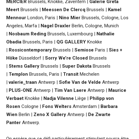
MERCIER
Brussels, Knokke, Zaventem |
Galerie Greta
Meert
Brussels |
Meessen De Clercq
Brussels |
Kamel
Mennour
London, Paris |
Nino Mier
Brussels, Cologne, Los
Angeles, Marfa |
Nagel Draxler
Berlin, Cologne, Munich
|
Nosbaum Reding
Brussels, Luxembourg |
Nathalie
Obadia
Brussels, Paris |
QG GALLERY
Knokke
|
Rossicontemporary
Brussels |
Semiose
Paris |
Sies +
Höke
Düsseldorf |
Sorry We’re Closed
Brussels
|
Stems
Gallery
Brussels |
Super Dakota
Brussels
|
Templon
Brussels, Paris |
Transit
Mechelen
|
valerie_traan
Antwerp |
Sofie Van de Velde
Antwerp
|
PLUS-ONE
Antwerp |
Tim Van Laere
Antwerp |
Maurice
Verbaet
Knokke |
Nadja Vilenne
Liège |
Philipp von
Rosen
Cologne |
Fons Welters
Amsterdam |
Barbara
Wien
Berlin |
Zeno X Gallery
Antwerp |
De Zwarte
Panter
Antwerp.
On espère que ce défi particulièrement stimulant pourra être