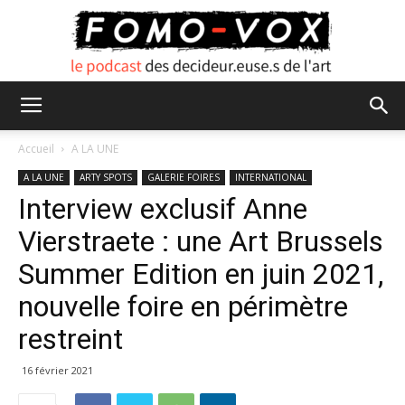
FOMO
Accueil
A LA UNE
A LA UNE
ARTY SPOTS
GALERIE FOIRES
INTERNATIONAL
Interview exclusif Anne
VOX
Vierstraete : une Art Brussels
Summer Edition en juin 2021,
nouvelle foire en périmètre
restreint
16 février 2021