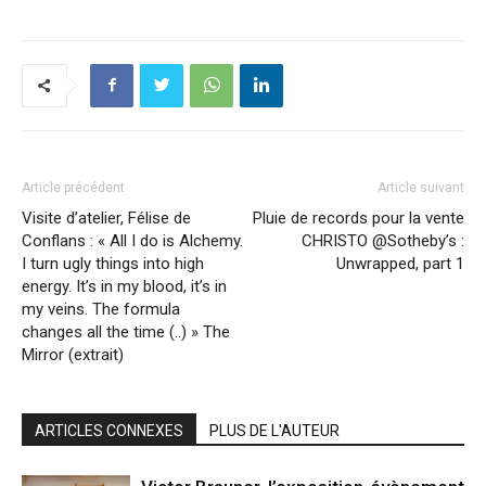
Article précédent
Article suivant
Visite d’atelier, Félise de
Pluie de records pour la vente
Conflans : « All I do is Alchemy.
CHRISTO @Sotheby’s :
I turn ugly things into high
Unwrapped, part 1
energy. It’s in my blood, it’s in
my veins. The formula
changes all the time (..) » The
Mirror (extrait)
ARTICLES CONNEXES
PLUS DE L'AUTEUR