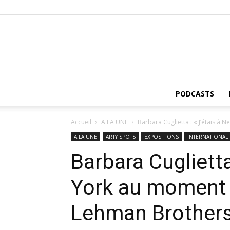
PODCASTS
Accueil
A LA UNE
Barbara Cuglietta : « J’étais à
A LA UNE
ARTY SPOTS
EXPOSITIONS
INTERNATIONAL
Barbara Cuglietta
York au moment 
Lehman Brothers 