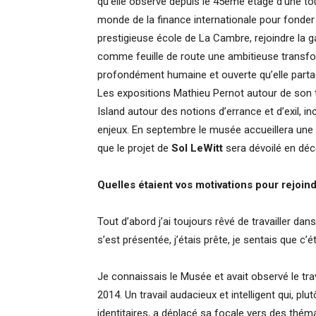
qu’elle observe depuis le 45ème étage d’une to
monde de la finance internationale pour fonder u
prestigieuse école de La Cambre, rejoindre la ga
comme feuille de route une ambitieuse transfor
profondément humaine et ouverte qu’elle partag
Les expositions Mathieu Pernot autour de son tr
Island autour des notions d’errance et d’exil, i
enjeux. En septembre le musée accueillera une p
que le projet de
Sol LeWitt
sera dévoilé en dé
Quelles étaient vos motivations pour rejoind
Tout d’abord j’ai toujours rêvé de travailler da
s’est présentée, j’étais prête, je sentais que c’é
Je connaissais le Musée et avait observé le trava
2014. Un travail audacieux et intelligent qui, pl
identitaires, a déplacé sa focale vers des thé