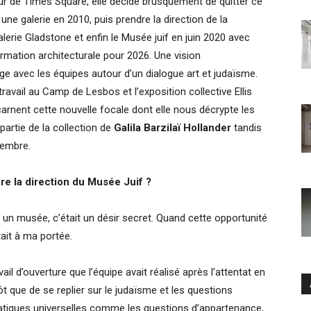
ur de Times Square, elle décide brusquement de quitter ce
ne galerie en 2010, puis prendre la direction de la
lerie Gladstone et enfin le Musée juif en juin 2020 avec
mation architecturale pour 2026. Une vision
e avec les équipes autour d’un dialogue art et judaïsme.
avail au Camp de Lesbos et l’exposition collective Ellis
ncarnent cette nouvelle focale dont elle nous décrypte les
artie de la collection de
Galila Barzilaï Hollander
tandis
cembre.
re la direction du Musée Juif ?
ns un musée, c’était un désir secret. Quand cette opportunité
tait à ma portée.
il d’ouverture que l’équipe avait réalisé après l’attentat en
utôt que de se replier sur le judaïsme et les questions
matiques universelles comme les questions d’appartenance,
Ar