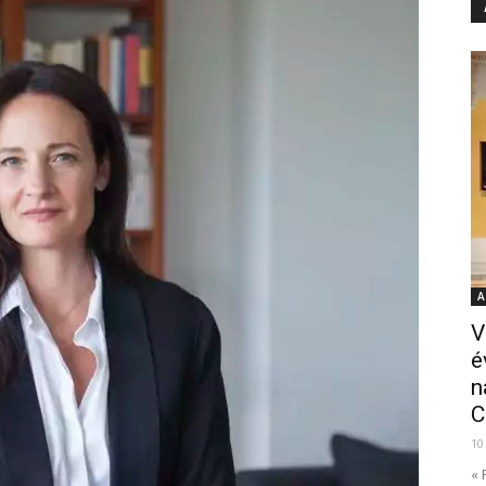
A
V
é
n
C
10
« 