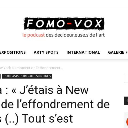
EXPOSITIONS
ARTY SPOTS
INTERNATIONAL
GALERIE F
FOMO
 New York au moment de l’effondrement...
PODCASTS PORTRAITS SONORES
 : « J’étais à New
VOX
de l’effondrement de
(..) Tout s’est