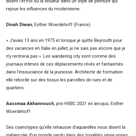
disent l’effroi ou la douleur dans un style de peinture qui
rejoue les influences du modernisme.
Dinah Diwan
, Esther Woerdehoff (France)
« J’avais 13 ans en 1975 et lorsque je quitte Beyrouth pour
des vacances en Italie en juillet, je ne sais pas encore que je
n’y rentrerai pas ». Les wandering city sont comme des
journaux intimes de ces déplacements rêvés et fantasmés
dans l’insouciance de la jeunesse. Architecte de formation
elle reborde sur des tissus les parcelles de rues et de
quartiers.
Aassmaa Akhannouch
, prix HSBC 2021 ex aecquo, Esther
Woerdehoff
Ses cyanotypes qu’elle rehausse d’aquarelles nous disent la
mélancolie d’un monde perdu dans des tonalités sépia prises