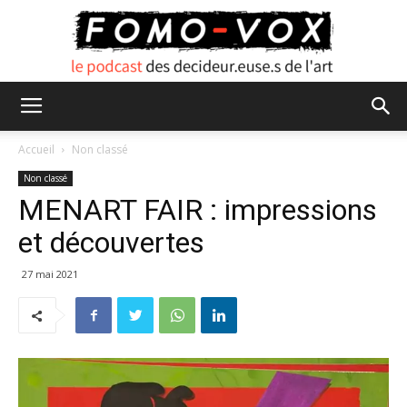
FOMO
Accueil
Non classé
Non classé
MENART FAIR : impressions
VOX
et découvertes
27 mai 2021