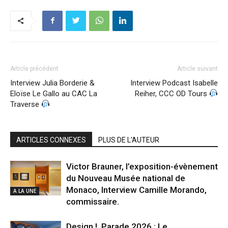
Article précédent
Article suivant
Interview Julia Borderie &
Interview Podcast Isabelle
Eloïse Le Gallo au CAC La
Reiher, CCC OD Tours
Traverse
ARTICLES CONNEXES
PLUS DE L'AUTEUR
Victor Brauner, l’exposition-évènement
du Nouveau Musée national de
Monaco, Interview Camille Morando,
A LA UNE
commissaire.
Design ! Parade 2026 : Le