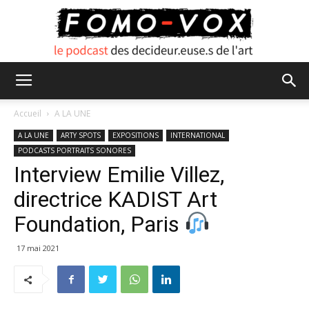
FOMO
Accueil
A LA UNE
A LA UNE
ARTY SPOTS
EXPOSITIONS
INTERNATIONAL
PODCASTS PORTRAITS SONORES
VOX
Interview Emilie Villez,
directrice KADIST Art
Foundation, Paris
17 mai 2021