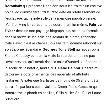
Deroubaix
qui présente Napoléon sous les traits d’un esclave
noir avec comme titre :
20.V 1802
, date du rétablissement de
l’esclavage, tache indélébile de la mémoire napoléonienne.
Yan Pei-Ming le représente se couronnant lui-même,
Fabrice
Hyber
dessine son paysage biographique, selon sa formule,
dans la merveilleuse salle des soldats de plomb, Stéphane
Calais avec
c’est le chapeau qui fait fait l’homme
rebondit sur
son tricorne légendaire,
Georges Tony Stoll
qui apostrophe
Eric de Chassey pendant la visite lui reprochant de ne pas
l’avoir prévenu qu’il serait dans la salle d’Austerlitz déconstruit
la scène de la bataille, tandis qu’
Hélène Delprat
s’inscrit et
détourne le côté ornemental des apparats et attributs
militaires. A noter que 5 artistes de moins de 35 ans ont été
parrainés par leurs pairs : Juliette Green, Pablo Gosselin qui
transforme le plomb en abeilles, Célia Muller, Shu Rui et Laure
Subreville.