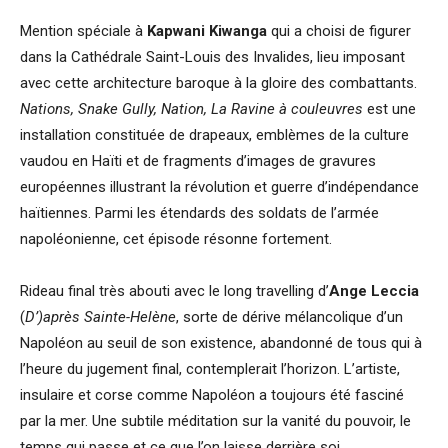
Mention spéciale à
Kapwani Kiwanga
qui a choisi de figurer
dans la Cathédrale Saint-Louis des Invalides, lieu imposant
avec cette architecture baroque à la gloire des combattants.
Nations, Snake Gully, Nation, La Ravine à couleuvres
est une
installation constituée de drapeaux, emblèmes de la culture
vaudou en Haïti et de fragments d’images de gravures
européennes illustrant la révolution et guerre d’indépendance
haïtiennes. Parmi les étendards des soldats de l’armée
napoléonienne, cet épisode résonne fortement.
Rideau final très abouti avec le long travelling d’
Ange Leccia
(
D’)après Sainte-Helène
, sorte de dérive mélancolique d’un
Napoléon au seuil de son existence, abandonné de tous qui à
l’heure du jugement final, contemplerait l’horizon. L’artiste,
insulaire et corse comme Napoléon a toujours été fasciné
par la mer. Une subtile méditation sur la vanité du pouvoir, le
temps qui passe et ce que l’on laisse derrière soi.