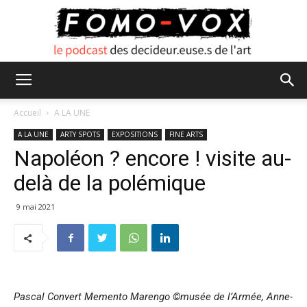
FOMO
Accueil
A LA UNE
A LA UNE
ARTY SPOTS
EXPOSITIONS
FINE ARTS
Napoléon ? encore ! visite au-
VOX
delà de la polémique
9 mai 2021
Pascal Convert Memento Marengo ©musée de l’Armée, Anne-