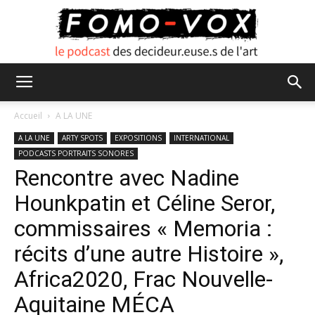
FOMO
Accueil
A LA UNE
A LA UNE
ARTY SPOTS
EXPOSITIONS
INTERNATIONAL
PODCASTS PORTRAITS SONORES
VOX
Rencontre avec Nadine
Hounkpatin et Céline Seror,
commissaires « Memoria :
récits d’une autre Histoire »,
Africa2020, Frac Nouvelle-
Aquitaine MÉCA