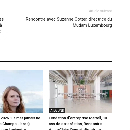
Article suivant
es
Rencontre avec Suzanne Cotter, directrice du
 à
Mudam Luxembourg
t
A LA UNE
026 : La mer jamais ne
Fondation d’entreprise Martell, 10
es Champs Libres),
ans de co-création, Rencontre
anon Lanjouère
Anne-Claire Duprat, directrice