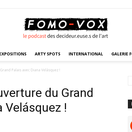
EXPOSITIONS
ARTY SPOTS
INTERNATIONAL
GALERIE F
FOMO
Grand Palais avec Diana Velásquez !
uverture du Grand
VOX
a Velásquez !