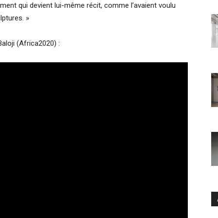
ument qui devient lui-même récit, comme l’avaient voulu
lptures. »
aloji (Africa2020) :
Ar