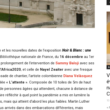
 et les nouvelles dates de l’exposition
Noir & Blanc : une
 Bibliothèque nationale de France
, du
16 décembre
au 1er
e prolongement de l’intervention de
Sammy Baloji
avec ses
A
d’Africa2020
, et celle de
Nayel Zeaiter
avec une fresque
V
issade de chantier, l’artiste colombienne
Diana Velàsquez
é
tulée
« L’attente »
. Composée de 10 toiles de 5m de haut
n
e de personnes âgées qui attendent, chacune à distance de
C
ire réfléchir à quel point la pandémie a mis en lumière la
10
 mais qui atteint d’abord les plus faibles. Martin Luther
« 
tous arrivés dans des embarcations différentes, mais