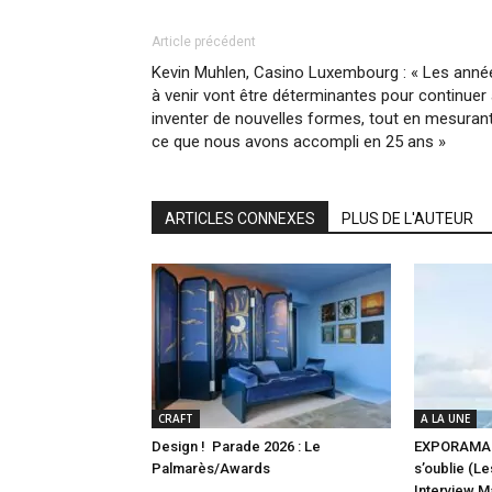
Article précédent
Kevin Muhlen, Casino Luxembourg : « Les anné
à venir vont être déterminantes pour continuer
inventer de nouvelles formes, tout en mesuran
ce que nous avons accompli en 25 ans »
ARTICLES CONNEXES
PLUS DE L'AUTEUR
CRAFT
A LA UNE
Design ! Parade 2026 : Le
EXPORAMA 2
Palmarès/Awards
s’oublie (L
Interview M