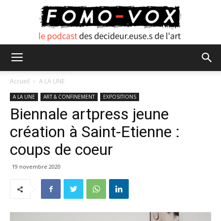
FOMO
Accueil
A LA UNE
A LA UNE
ART & CONFINEMENT
EXPOSITIONS
Biennale artpress jeune
VOX
création à Saint-Etienne :
coups de coeur
19 novembre 2020