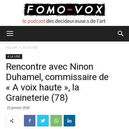
FOMO
Accueil
A LA UNE
A LA UNE
Rencontre avec Ninon
VOX
Duhamel, commissaire de
« A voix haute », la
Graineterie (78)
25 janvier 2020