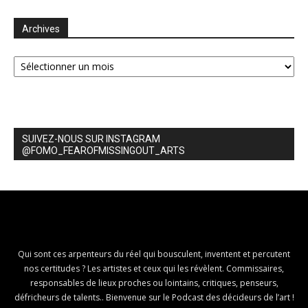
Archives
Archives
SUIVEZ-NOUS SUR INSTAGRAM
@FOMO_FEAROFMISSINGOUT_ARTS
Qui sont ces arpenteurs du réel qui bousculent, inventent et percutent
nos certitudes ? Les artistes et ceux qui les révèlent. Commissaires,
responsables de lieux proches ou lointains, critiques, penseurs,
défricheurs de talents.. Bienvenue sur le Podcast des décideurs de l’art !