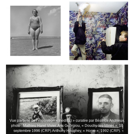
Vue partielle de l’exposition « Inédit(s) » curatée par Béatrice Andrieux.
photo : Mathieu Harel Vivier. Aris Georgiou, « Douchy-les-Mines », 10
septembre 1996 (CRP).Anthony Haughey, « Home », 1992 (CRP).