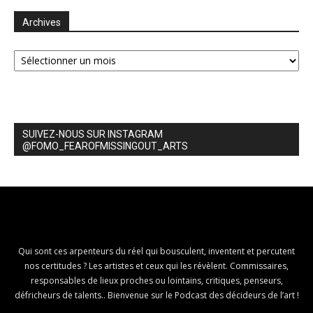
Archives
Archives
SUIVEZ-NOUS SUR INSTAGRAM
@FOMO_FEAROFMISSINGOUT_ARTS
Qui sont ces arpenteurs du réel qui bousculent, inventent et percutent
nos certitudes ? Les artistes et ceux qui les révèlent. Commissaires,
responsables de lieux proches ou lointains, critiques, penseurs,
défricheurs de talents.. Bienvenue sur le Podcast des décideurs de l’art !