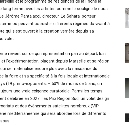
 Marseille et le programme de résidences de la Friche la
 le long terme avec les artistes comme le souligne le sous-
plique Jérôme Pantalacci, directeur. Le Sahara, porteur
ystème où peuvent coexister différents régimes du vivant à
ste qui s’est ouvert à la création verrière depuis sa
au volet.
e revient sur ce qui représentait un pari au départ, loin
 et l’expérimentation, plaçant depuis Marseille et sa région
 qui se matérialise encore plus avec la naissance du
de la foire et sa spécificité à la fois locale et internationale,
pays (19 primo-exposants, + 50% de moins de 5 ans, un
ujours une vraie exigence curatoriale. Parmi les temps
ment célébrée en 2027 : les Prix Région Sud, un volet design
enariats et des évènements satellites nombreux (VIP
cène méditerranéenne qui sera abordée lors de différents
issus.
Ar