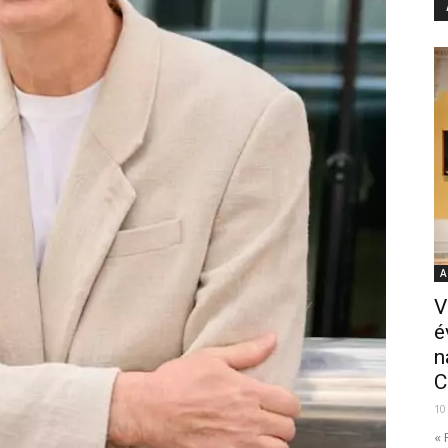
A
V
é
n
C
10
« 