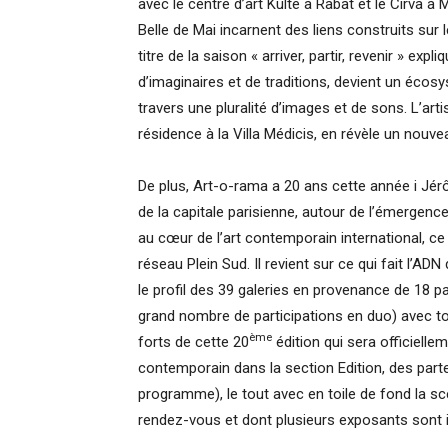
avec le centre d’art Kulte à Rabat et le Cirva à
Belle de Mai incarnent des liens construits sur
titre de la saison « arriver, partir, revenir » ex
d’imaginaires et de traditions, devient un écos
travers une pluralité d’images et de sons. L’arti
résidence à la Villa Médicis, en révèle un nouve
De plus, Art-o-rama a 20 ans cette année i Jérôm
de la capitale parisienne, autour de l’émergence
au cœur de l’art contemporain international, ce
réseau Plein Sud. Il revient sur ce qui fait l’ADN 
le profil des 39 galeries en provenance de 18 
grand nombre de participations en duo) avec to
ème
forts de cette 20
édition qui sera officielle
contemporain dans la section Edition, des part
programme), le tout avec en toile de fond la s
rendez-vous et dont plusieurs exposants sont 