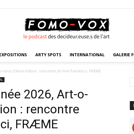
EXPOSITIONS
ARTY SPOTS
INTERNATIONAL
GALERIE F
FOMO
o-rama 20ème édition : rencontre Jérôme Pantalacci, FRÆME
AL
née 2026, Art-o-
VOX
on : rencontre
cci, FRÆME