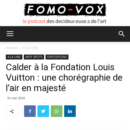
FOMO
Accueil
A LA UNE
A LA UNE
ARTY SPOTS
EXPOSITIONS
Calder à la Fondation Louis
VOX
Vuitton : une chorégraphie de
l’air en majesté
10 mai 2026