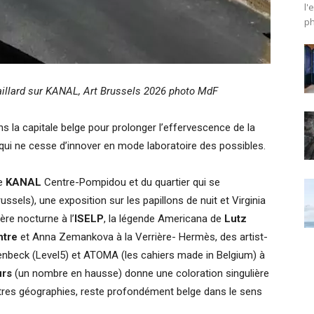
l'
ph
aillard sur KANAL, Art Brussels 2026 photo MdF
s la capitale belge pour prolonger l’effervescence de la
 qui ne cesse d’innover en mode laboratoire des possibles.
de
KANAL
Centre-Pompidou et du quartier qui se
ls), une exposition sur les papillons de nuit et Virginia
re nocturne à l’
ISELP
, la légende Americana de
Lutz
ntre
et Anna Zemankova à la Verrière- Hermès, des artist-
nbeck (Level5) et ATOMA (les cahiers made in Belgium) à
urs
(un nombre en hausse)
donne une coloration singulière
autres géographies, reste profondément belge dans le sens