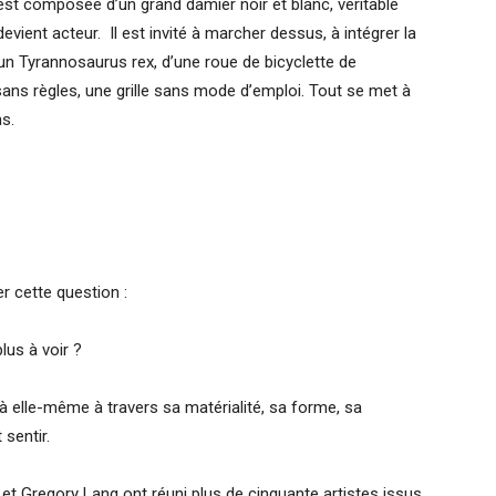
st composée d’un grand damier noir et blanc, véritable
vient acteur. Il est invité à marcher dessus, à intégrer la
’un Tyrannosaurus rex, d’une roue de bicyclette de
s règles, une grille sans mode d’emploi. Tout se met à
ns.
r cette question :
lus à voir ?
 à elle-même à travers sa matérialité, sa forme, sa
 sentir.
et Gregory Lang ont réuni plus de cinquante artistes issus