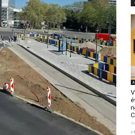
A
V
é
n
C
10
« 