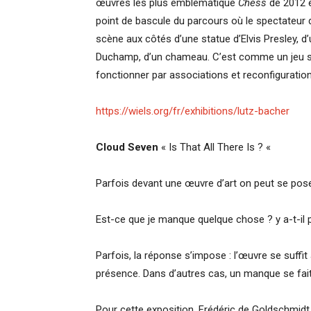
œuvres les plus emblématique
Chess
de 2012 e
point de bascule du parcours où le spectateur de
scène aux côtés d’une statue d’Elvis Presley, d
Duchamp, d’un chameau. C’est comme un jeu san
fonctionner par associations et reconfiguratio
https://wiels.org/fr/exhibitions/lutz-bacher
Cloud Seven
« Is That All There Is ? «
Parfois devant une œuvre d’art on peut se pose
Est-ce que je manque quelque chose ? y a-t-il p
Parfois, la réponse s’impose : l’œuvre se suffit
présence. Dans d’autres cas, un manque se fait
Pour cette exposition, Frédéric de Goldschmidt 