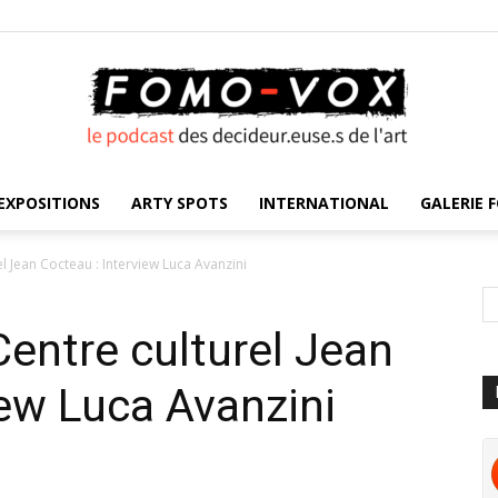
EXPOSITIONS
ARTY SPOTS
INTERNATIONAL
GALERIE F
FOMO
el Jean Cocteau : Interview Luca Avanzini
 Centre culturel Jean
VOX
iew Luca Avanzini