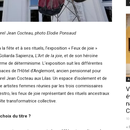
turel Jean Cocteau, photo Elodie Ponsaud
 fête et à ses rituels, l’exposition « Feux de joie »
 Goliarda Sapienza,
L’Art de la joie
, et de son héroïne
rme de déterminisme. L’exposition suit les différentes
spaces de l’Hôtel d’Anglemont, ancien pensionnat pour
turel Jean Cocteau aux Lilas. Un espace d’isolement et de
A
ze artistes femmes réunies par les trois commissaires
V
tro, les feux de joie représentant des rituels ancestraux
é
lte transformatrice collective.
n
C
choix du titre ?
10
« 