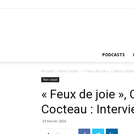
PODCASTS
Accueil
Non classé
« Feux de joie », Centre cultur
Non classé
« Feux de joie »,
Cocteau : Interv
23 février 2026