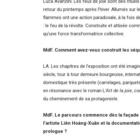
Luca Avanzini. Les feux de joie sont des rituel
retour du printemps après l’hiver. Allumés sur l
flammes ont une action paradoxale, à la fois des
: le feu de la révolte. Construite et attisée co
qu’une force transformatrice collective.
MdF. Comment avez-vous construit les séqu
LA. Les chapitres de l’exposition ont été imaginé
siècle, tour à tour demeure bourgeoise, internat
domestique très présente (carrelages, parquets,
en résonance avec le roman L
’Art de la joie
, c
du cheminement de sa protagoniste.
MdF. Le parcours commence dès la façade du
l’artiste Liên Hoàng-Xuân et la documentati
prologue ?