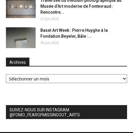
Traversée du medium photographique au
Musée d’Art moderne de Fontevraud :
Rencontre...
27 juin 2026
Basel Art Week : Pierre Huyghe à la
Fondation Beyeler, Bâle :...
18 juin 2026
Archives
Archives
SUIVEZ-NOUS SUR INSTAGRAM
@FOMO_FEAROFMISSINGOUT_ARTS