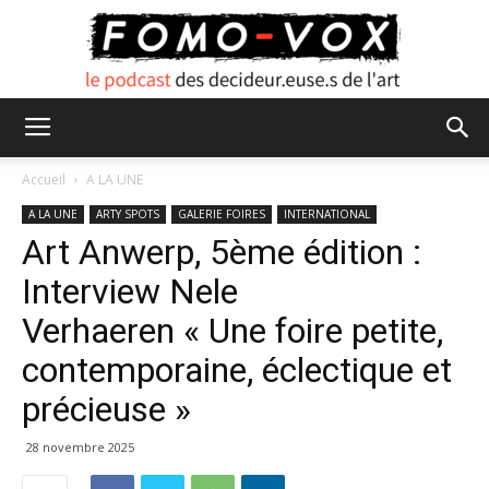
FOMO
Accueil
A LA UNE
A LA UNE
ARTY SPOTS
GALERIE FOIRES
INTERNATIONAL
Art Anwerp, 5ème édition :
VOX
Interview Nele
Verhaeren « Une foire petite,
contemporaine, éclectique et
précieuse »
28 novembre 2025