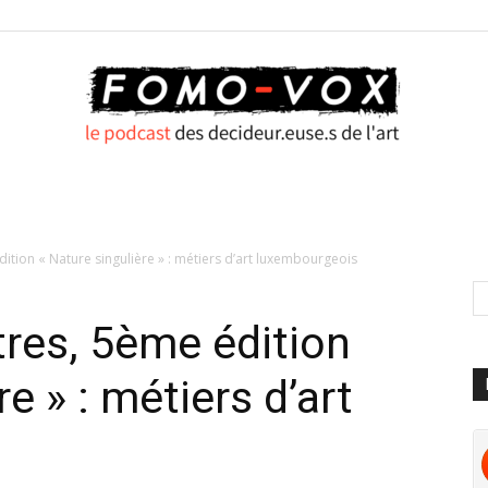
FOMO
ition « Nature singulière » : métiers d’art luxembourgeois
res, 5ème édition
VOX
e » : métiers d’art