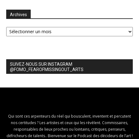
Archives
Archives
SUIVEZ-NOUS SUR INSTAGRAM
@FOMO_FEAROFMISSINGOUT_ARTS
Qui sont ces arpenteurs du réel qui bousculent, inventent et percutent
nos certitudes ? Les artistes et ceux qui les révèlent. Commissaires,
responsables de lieux proches ou lointains, critiques, penseurs,
défricheurs de talents.. Bienvenue sur le Podcast des décideurs de l’art !