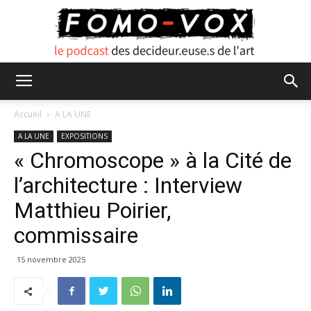
FOMO
Accueil
A LA UNE
A LA UNE
EXPOSITIONS
« Chromoscope » à la Cité de
VOX
l’architecture : Interview
Matthieu Poirier,
commissaire
15 novembre 2025