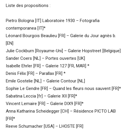
Liste des propositions :
Pietro Bologna [IT] Laboratoire 1930 – Fotografia
contemporanea [IT]*
Léonard Bourgois Beaulieu [FR] – Galerie du Jour agnès b.
[EN]
Julie Cockburn [Royaume-Uni] – Galerie Hopstreet [Belgique]
Sander Coers [NL] – Portes ouvertes [UK]
Isabelle Ehrler [FR] – Galerie 127 [FR, MAR] *
Denis Félix [FR] – Parallax [FR] *
Emile Gostelie [NL] – Galerie Contour [NL]
Sophie Le Gendre [FR] – Quand les fleurs nous sauvent [FR]*
Sabatina Leccia [fr] – Galerie XII [FR]*
Vincent Lemaire [FR] – Galerie DIX9 [FR]*
Anna Katharina Scheidegger [CH] – Résidence PICTO LAB
[FR]*
Reeve Schumacher [USA] – LHOSTE [FR]