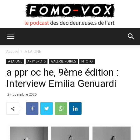
FOMO
Accueil
A LA UNE
A LA UNE
ARTY SPOTS
GALERIE FOIRES
PHOTO
a ppr oc he, 9ème édition :
VOX
Interview Emilia Genuardi
2 novembre 2025