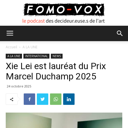
FOMO
Accueil
A LA UNE
A LA UNE
INTERNATIONAL
NEWS
Xie Lei est lauréat du Prix
VOX
Marcel Duchamp 2025
24 octobre 2025