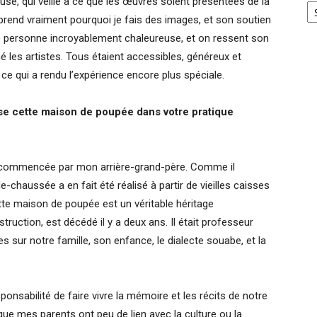
e, qui veille à ce que les œuvres soient présentées de la
prend vraiment pourquoi je fais des images, et son soutien
personne incroyablement chaleureuse, et on ressent son
é les artistes. Tous étaient accessibles, généreux et
 ce qui a rendu l’expérience encore plus spéciale.
se cette maison de poupée dans votre pratique
é commencée par mon arrière-grand-père. Comme il
de-chaussée a en fait été réalisé à partir de vieilles caisses
ette maison de poupée est un véritable héritage
truction, est décédé il y a deux ans. Il était professeur
s sur notre famille, son enfance, le dialecte souabe, et la
sponsabilité de faire vivre la mémoire et les récits de notre
que mes parents ont peu de lien avec la culture ou la