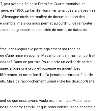
 peu avant la fin de la Première Guerre mondiale et
 mère, en 1860
.
La famille Hummler tenait des archives très
de l’Allemagne nazie en matière de documentation des
re sombre, mais qui nous permet aujourd’hui de remonter
ographie soigneusement annotée de noms, de dates de
-même, dans lequel elle porte également ma robe de
re d’une mise en abyme, Masantu tient en main un portrait
nzhaf. Dans ce portrait, Paula porte un collier de perles,
image, arbore une croix éthiopienne en argent
.
Les
ifférentes, et notre famille n’a jamais pu retracer à quelle
antu. Mais ce rapprochement visuel entre les deux portraits
ment ce que nous avons voulu exprimer : que Masantu a
 mémoire de notre famille, et que nous construisons ensemble