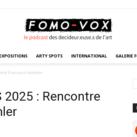
EXPOSITIONS
ARTY SPOTS
INTERNATIONAL
GALERIE F
FOMO
ntre Francesca Hummler
025 : Rencontre
VOX
ler