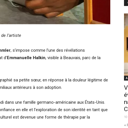
e l’artiste
mmler
, s’impose comme l’une des révélations
t d’
Emmanuelle Halkin
, visible à Beauvais, parc de la
A
raphié sa petite sœur, en réponse à la douleur légitime de
V
miliaux antérieurs à son adoption.
é
n
ndi dans une famille germano-américaine aux États-Unis.
C
fiance en elle et l’exploration de son identité en tant que
iculturel est devenue une forme de thérapie par la
10
« 