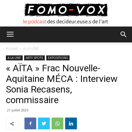
FOMO
Accueil
A LA UNE
A LA UNE
ARTY SPOTS
EXPOSITIONS
« AÏTA » Frac Nouvelle-
VOX
Aquitaine MÉCA : Interview
Sonia Recasens,
commissaire
21 juillet 2025