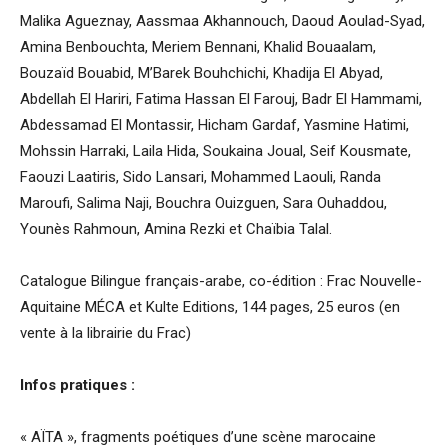
Malika Agueznay, Aassmaa Akhannouch, Daoud Aoulad-Syad,
Amina Benbouchta, Meriem Bennani, Khalid Bouaalam,
Bouzaïd Bouabid, M’Barek Bouhchichi, Khadija El Abyad,
Abdellah El Hariri, Fatima Hassan El Farouj, Badr El Hammami,
Abdessamad El Montassir, Hicham Gardaf, Yasmine Hatimi,
Mohssin Harraki, Laila Hida, Soukaina Joual, Seif Kousmate,
Faouzi Laatiris, Sido Lansari, Mohammed Laouli, Randa
Maroufi, Salima Naji, Bouchra Ouizguen, Sara Ouhaddou,
Younès Rahmoun, Amina Rezki et Chaïbia Talal.
Catalogue Bilingue français-arabe, co-édition : Frac Nouvelle-
Aquitaine MÉCA et Kulte Editions, 144 pages, 25 euros (en
vente à la librairie du Frac)
Infos pratiques :
« AÏTA », fragments poétiques d’une scène marocaine