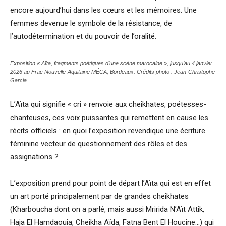
encore aujourd’hui dans les cœurs et les mémoires. Une
femmes devenue le symbole de la résistance, de
l’autodétermination et du pouvoir de l’oralité.
Exposition « Aïta, fragments poétiques d’une scène marocaine », jusqu’au 4 janvier
2026 au Frac Nouvelle-Aquitaine MÉCA, Bordeaux. Crédits photo : Jean-Christophe
Garcia
L’Aïta qui signifie « cri » renvoie aux cheikhates, poétesses-
chanteuses, ces voix puissantes qui remettent en cause les
récits officiels : en quoi l’exposition revendique une écriture
féminine vecteur de questionnement des rôles et des
assignations ?
L’exposition prend pour point de départ l’Aïta qui est en effet
un art porté principalement par de grandes cheikhates
(Kharboucha dont on a parlé, mais aussi Mririda N’Aït Attik,
Haja El Hamdaouia, Cheikha Aïda, Fatna Bent El Houcine…) qui