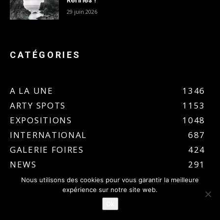
29 juin 2026
CATÉGORIES
A LA UNE
1346
ARTY SPOTS
1153
EXPOSITIONS
1048
INTERNATIONAL
687
GALERIE FOIRES
424
NEWS
291
NON CLASSÉ
266
Nous utilisons des cookies pour vous garantir la meilleure
expérience sur notre site web.
PODCASTS PORTRAITS SONORES
227
Ok
REGIONS
201