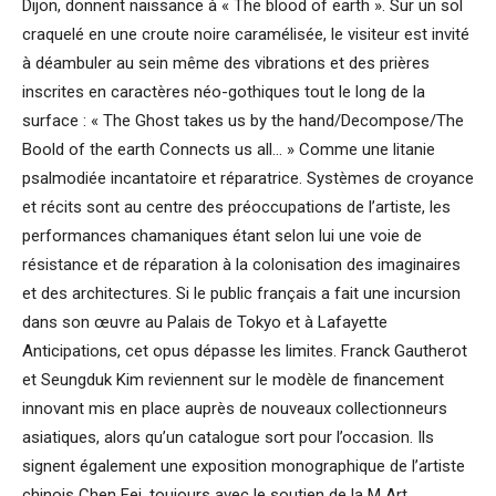
Dijon, donnent naissance à « The blood of earth ». Sur un sol
craquelé en une croute noire caramélisée, le visiteur est invité
à déambuler au sein même des vibrations et des prières
inscrites en caractères néo-gothiques tout le long de la
surface : « The Ghost takes us by the hand/Decompose/The
Boold of the earth Connects us all… » Comme une litanie
psalmodiée incantatoire et réparatrice. Systèmes de croyance
et récits sont au centre des préoccupations de l’artiste, les
performances chamaniques étant selon lui une voie de
résistance et de réparation à la colonisation des imaginaires
et des architectures. Si le public français a fait une incursion
dans son œuvre au Palais de Tokyo et à Lafayette
Anticipations, cet opus dépasse les limites. Franck Gautherot
et Seungduk Kim reviennent sur le modèle de financement
innovant mis en place auprès de nouveaux collectionneurs
asiatiques, alors qu’un catalogue sort pour l’occasion. Ils
signent également une exposition monographique de l’artiste
chinois Chen Fei, toujours avec le soutien de la M Art