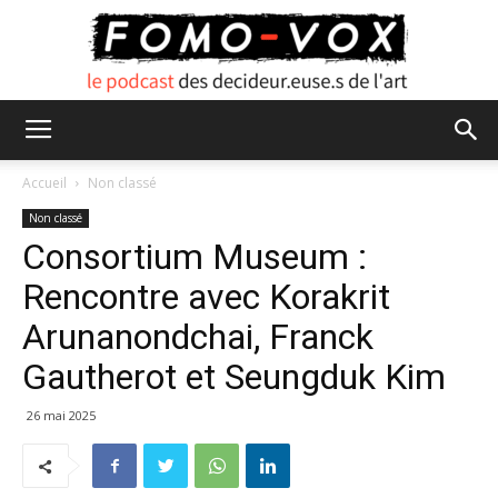
FOMO
Accueil
Non classé
Non classé
Consortium Museum :
VOX
Rencontre avec Korakrit
Arunanondchai, Franck
Gautherot et Seungduk Kim
26 mai 2025