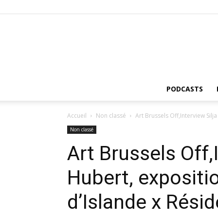
PODCASTS
Accueil
Non classé
Art Brussels Off,Interview Si
Non classé
Art Brussels Off,
Hubert, exposit
d’Islande x Rési