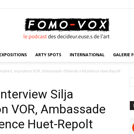
EXPOSITIONS
ARTY SPOTS
INTERNATIONAL
GALERIE F
FOMO
lja Hubert, exposition VOR, Ambassade d’Islande x Résidence Huet-Repolt
Interview Silja
VOX
ion VOR, Ambassade
dence Huet-Repolt