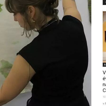
A
V
é
n
C
10
« 