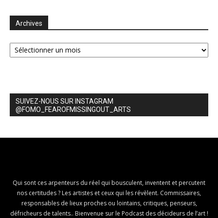
Archives
Archives
SUIVEZ-NOUS SUR INSTAGRAM
@FOMO_FEAROFMISSINGOUT_ARTS
Qui sont ces arpenteurs du réel qui bousculent, inventent et percutent
nos certitudes ? Les artistes et ceux qui les révèlent. Commissaires,
responsables de lieux proches ou lointains, critiques, penseurs,
défricheurs de talents.. Bienvenue sur le Podcast des décideurs de l’art !