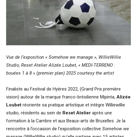
Vue de l’exposition « Somehow we manage », WillieWillie
Studio, Reset Atelier Alizée Loubet, « MEDI-TERRENO :
bouées 1 à 8
» (premier plan) 2025
courtesy the artist
Finaliste au Festival de Hyères 2022, (Grand Prix première
vision) autour de la marque franco-brésilienne Mipinta,
Alizée
Loubet
réoriente sa pratique artistique et intègre
Williewillie
studio, résidents au sein de
Reset Atelier
après une
formation à la Cambre et aux Beaux-arts de Bruxelles. Je la
rencontre à l’occasion de l’exposition collective
Somehow we
manage
(WillieWillie studio) qu’elle partage avec 15 artistes