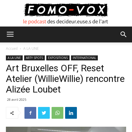
FOMO
Accueil
A LA UNE
A LA UNE
ARTY SPOTS
EXPOSITIONS
INTERNATIONAL
Art Bruxelles OFF, Reset
VOX
Atelier (WillieWillie) rencontre
Alizée Loubet
28 avril 2025