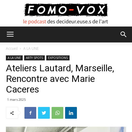
FOMO
Accueil
A LA UNE
A LA UNE
ARTY SPOTS
EXPOSITIONS
Ateliers Lautard, Marseille,
VOX
Rencontre avec Marie
Caceres
1 mars 2025