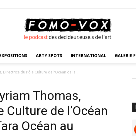
EXPOSITIONS
ARTY SPOTS
INTERNATIONAL
GALERIE F
FOMO
Directrice du Pôle Culture de l’Océan de la...
Myriam Thomas,
VOX
e Culture de l’Océan
Tara Océan au