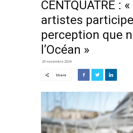
CENTQUATRE : « S
artistes particip
perception que 
l’Océan »
20 novembre 2024
Share