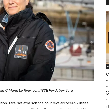
A
V
é
n
ean © Marin Le Roux polaRYSE Fondation Tara
C
10
ion, Tara l’art et la science pour révéler l’océan » initiée
« 