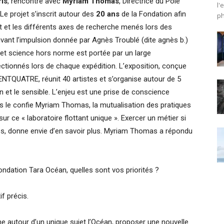
is
, rencontre avec
Myriam Thomas
, Directrice du Pôle
l'
Le projet s’inscrit autour des
20 ans
de la Fondation afin
ph
 et les différents axes de recherche menés lors des
uivant l’impulsion donnée par Agnès Troublé (dite agnès b.)
t et science hors norme est portée par un large
ctionnés lors de chaque expédition. L’exposition, conçue
CENTQUATRE, réunit 40 artistes et s’organise autour de 5
on et le sensible. L’enjeu est une prise de conscience
s le confie Myriam Thomas, la mutualisation des pratiques
ur ce « laboratoire flottant unique ». Exercer un métier si
emps, donne envie d’en savoir plus. Myriam Thomas a répondu
Fondation Tara Océan, quelles sont vos priorités ?
if précis.
 autour d’un unique sujet l’Océan, proposer une nouvelle