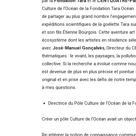
par la
Fondation Tara
et le
CENTQUATRE-Par
Culture de l’Océan de la Fondation Tara Océan. 
de partager au plus grand nombre l’engagement
expéditions scientifiques de la goélette Tara s
et son fils Étienne Bourgois. Cette aventure ar
écosystème dont les artistes en résidence séle
avec
José-Manuel Gonçalvès
, Directeur du 
thématiques : le vivant, les paysages, la polluti
collective. Si la recherche a évolué comme nou
est devenue de plus en plus précise et pointue s
original et en prise avec les défis de notre t
à mes questions.
Directrice du Pôle Culture de l’Océan de la 
Créer un pôle Culture de l’Océan avait un object
Re-intégrer la notion de connaissance commune