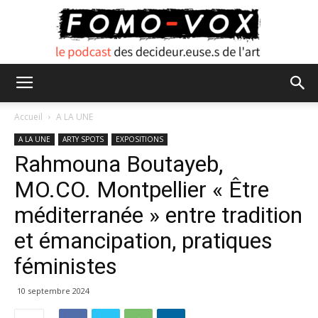
FOMO
Accueil
A LA UNE
A LA UNE
ARTY SPOTS
EXPOSITIONS
Rahmouna Boutayeb,
VOX
MO.CO. Montpellier « Être
méditerranée » entre tradition
et émancipation, pratiques
féministes
10 septembre 2024