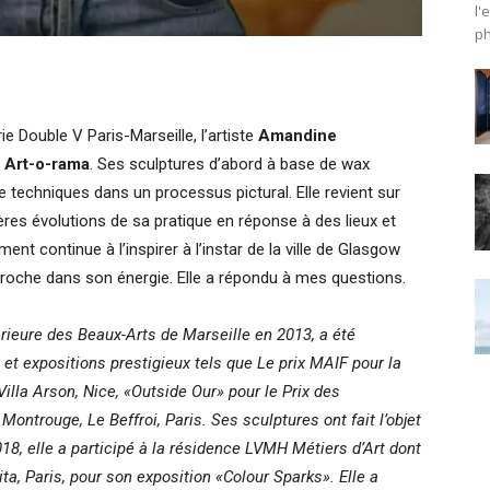
l'
ph
e Double V Paris-Marseille, l’artiste
Amandine
c
Art-o-rama
. Ses sculptures d’abord à base de wax
e techniques dans un processus pictural. Elle revient sur
res évolutions de sa pratique en réponse à des lieux et
nt continue à l’inspirer à l’instar de la ville de Glasgow
 proche dans son énergie. Elle a répondu à mes questions.
ieure des Beaux-Arts de Marseille en 2013, a été
et expositions prestigieux tels que Le prix MAIF pour la
Villa Arson, Nice, «Outside Our» pour le Prix des
Montrouge, Le Beffroi, Paris.
Ses sculptures ont fait l’objet
18, elle a participé à la résidence LVMH Métiers d’Art dont
ita, Paris, pour son exposition «Colour Sparks». Elle a