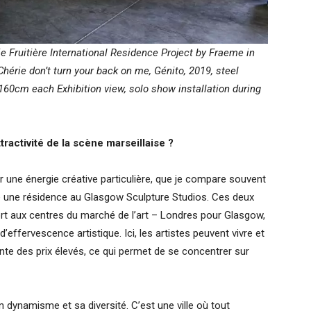
Fruitière International Residence Project by Fraeme in
 Chérie don’t turn your back on me, Génito, 2019, steel
x160cm each Exhibition view, solo show installation during
tractivité de la scène marseillaise ?
ar une énergie créative particulière, que je compare souvent
ire une résidence au Glasgow Sculpture Studios. Ces deux
ort aux centres du marché de l’art – Londres pour Glasgow,
’effervescence artistique. Ici, les artistes peuvent vivre et
nte des prix élevés, ce qui permet de se concentrer sur
on dynamisme et sa diversité. C’est une ville où tout