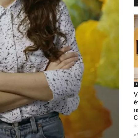
A
V
é
n
C
10
« 