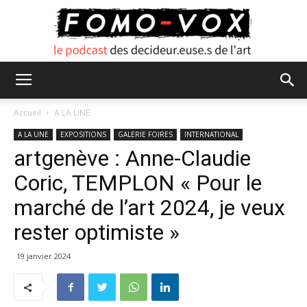
FOMO
Accueil
A LA UNE
A LA UNE
EXPOSITIONS
GALERIE FOIRES
INTERNATIONAL
artgenève : Anne-Claudie
VOX
Coric, TEMPLON « Pour le
marché de l’art 2024, je veux
rester optimiste »
19 janvier 2024