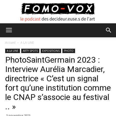
FOMO
Accueil
A LA UNE
A LA UNE
ARTY SPOTS
EXPOSITIONS
PHOTO
PhotoSaintGermain 2023 :
VOX
Interview Aurélia Marcadier,
directrice « C’est un signal
fort qu’une institution comme
le CNAP s’associe au festival
.. »
3 novembre 2023