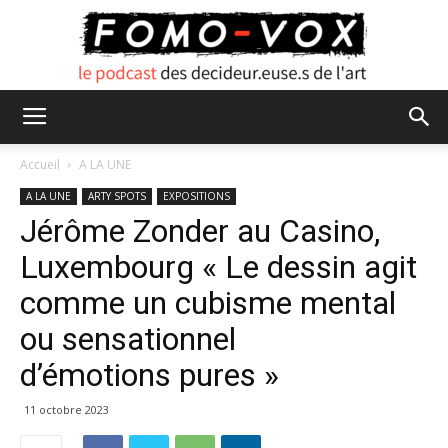
FOMO
Accueil
A LA UNE
A LA UNE
ARTY SPOTS
EXPOSITIONS
Jérôme Zonder au Casino,
VOX
Luxembourg « Le dessin agit
comme un cubisme mental
ou sensationnel
d’émotions pures »
11 octobre 2023