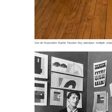
Vue de l’exposition Sophie Taeuber-Arp, plastique. multiple. uniq