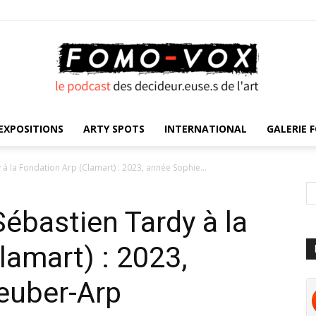
EXPOSITIONS
ARTY SPOTS
INTERNATIONAL
GALERIE F
FOMO
à la Fondation Arp (Clamart) : 2023, année Sophie...
ébastien Tardy à la
VOX
lamart) : 2023,
euber-Arp