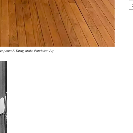
ue
photo S.Tardy, droits Fondation Arp