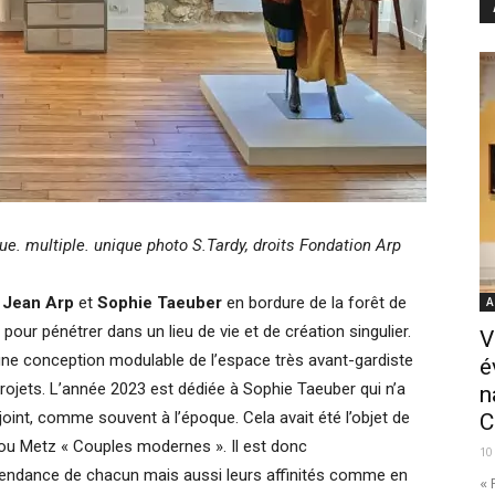
ue. multiple. unique
photo S.Tardy, droits Fondation Arp
e
Jean Arp
et
Sophie Taeuber
en bordure de la forêt de
A
 pour pénétrer dans un lieu de vie et de création singulier.
V
 une conception modulable de l’espace très avant-gardiste
é
projets. L’année 2023 est dédiée à Sophie Taeuber qui n’a
n
joint, comme souvent à l’époque. Cela avait été l’objet de
C
ou Metz « Couples modernes ». Il est donc
10
épendance de chacun mais aussi leurs affinités comme en
« 