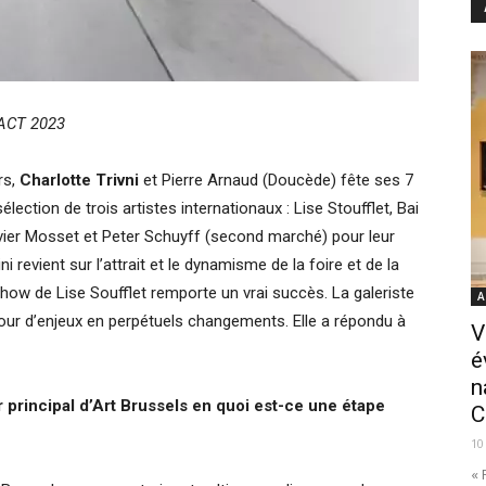
PACT 2023
rs,
Charlotte Trivni
et Pierre Arnaud (Doucède) fête ses 7
lection de trois artistes internationaux : Lise Stoufflet, Bai
ivier Mosset et Peter Schuyff (second marché) pour leur
ni revient sur l’attrait et le dynamisme de la foire et de la
 show de Lise Soufflet remporte un vrai succès. La galeriste
A
tour d’enjeux en perpétuels changements. Elle a répondu à
V
é
n
r principal d’Art Brussels en quoi est-ce une étape
C
10
« 