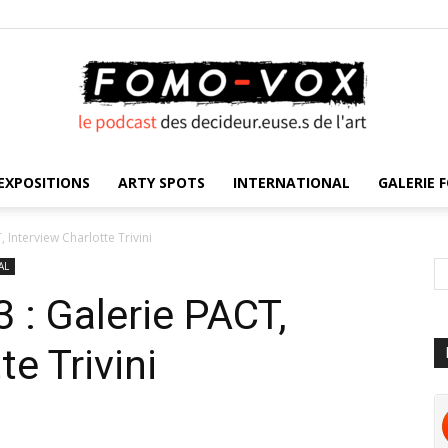
EXPOSITIONS
ARTY SPOTS
INTERNATIONAL
GALERIE F
FOMO
 Interview Charlotte Trivini
AL
 : Galerie PACT,
VOX
te Trivini