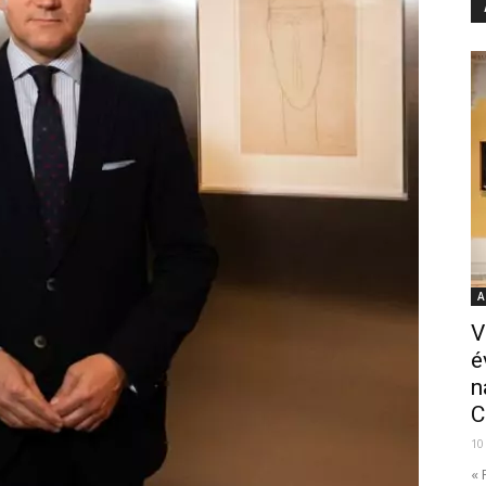
A
V
é
n
C
10
« 