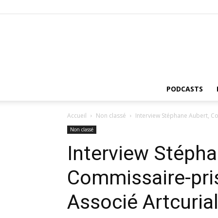
PODCASTS
Accueil
Non classé
Interview Stéphane Aubert, Co
Non classé
Interview Stépha
Commissaire-pris
Associé Artcuria