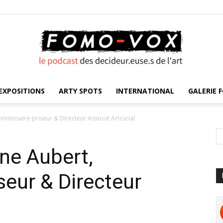
EXPOSITIONS
ARTY SPOTS
INTERNATIONAL
GALERIE F
FOMO
mmissaire-priseur & Directeur Associé Artcurial
ne Aubert,
VOX
eur & Directeur
l