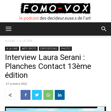
FOMO
Accueil
A LA UNE
A LA UNE
ARTY SPOTS
EXPOSITIONS
PHOTO
Interview Laura Serani :
VOX
Planches Contact 13ème
édition
27 octobre 2022