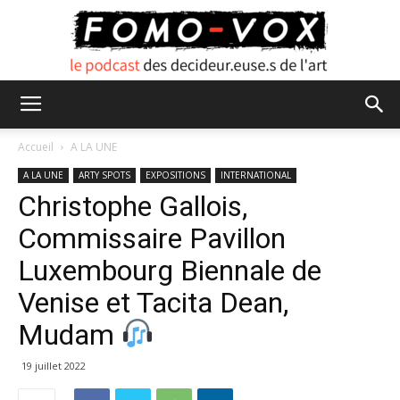
FOMO
Accueil
A LA UNE
A LA UNE
ARTY SPOTS
EXPOSITIONS
INTERNATIONAL
Christophe Gallois,
VOX
Commissaire Pavillon
Luxembourg Biennale de
Venise et Tacita Dean,
Mudam
19 juillet 2022