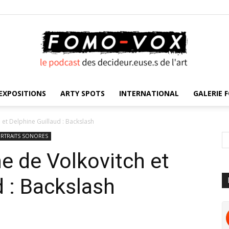
EXPOSITIONS
ARTY SPOTS
INTERNATIONAL
GALERIE F
FOMO
 et Delphine Guillaud : Backslash
RTRAITS SONORES
ne de Volkovitch et
VOX
d : Backslash