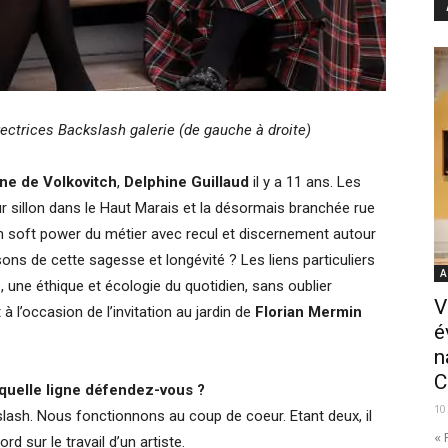
rectrices Backslash galerie (de gauche à droite)
ne de Volkovitch
,
Delphine Guillaud
il y a 11 ans. Les
r sillon dans le Haut Marais et la désormais branchée rue
 soft power du métier avec recul et discernement autour
sons de cette sagesse et longévité ? Les liens particuliers
A
e, une éthique et écologie du quotidien, sans oublier
V
à l’occasion de l’invitation au jardin de
Florian Mermin
é
n
C
? quelle ligne défendez-vous ?
10
kslash. Nous fonctionnons au coup de coeur. Etant deux, il
« 
ord sur le travail d’un artiste.