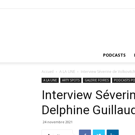
PODCASTS
Accueil
A LA UNE
Interview Séverine de Volkovitch
A LA UNE
ARTY SPOTS
GALERIE FOIRES
PODCASTS PO
Interview Séveri
Delphine Guillau
24 novembre 2021