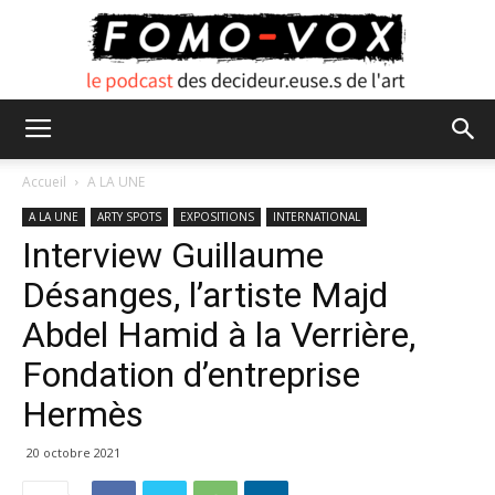
FOMO
Accueil
A LA UNE
A LA UNE
ARTY SPOTS
EXPOSITIONS
INTERNATIONAL
Interview Guillaume
VOX
Désanges, l’artiste Majd
Abdel Hamid à la Verrière,
Fondation d’entreprise
Hermès
20 octobre 2021