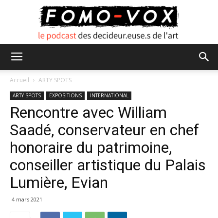
FOMO
Accueil
ARTY SPOTS
ARTY SPOTS
EXPOSITIONS
INTERNATIONAL
Rencontre avec William
VOX
Saadé, conservateur en chef
honoraire du patrimoine,
conseiller artistique du Palais
Lumière, Evian
4 mars 2021