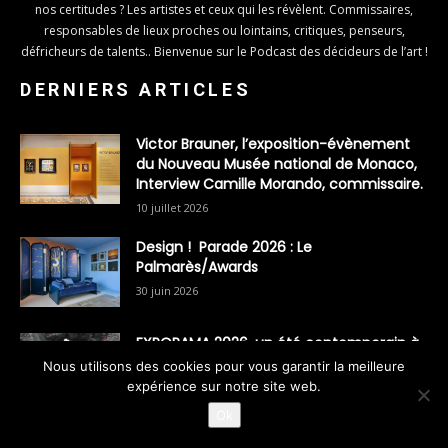
nos certitudes ? Les artistes et ceux qui les révèlent. Commissaires,
responsables de lieux proches ou lointains, critiques, penseurs,
défricheurs de talents.. Bienvenue sur le Podcast des décideurs de l’art !
DERNIERS ARTICLES
Victor Brauner, l’exposition-évènement
du Nouveau Musée national de Monaco,
Interview Camille Morando, commissaire.
10 juillet 2026
Design ! Parade 2026 : Le
Palmarès/Awards
30 juin 2026
EXPORAMA 2026, un été contemporain à
Rennes !
Nous utilisons des cookies pour vous garantir la meilleure
expérience sur notre site web.
29 juin 2026
Ok