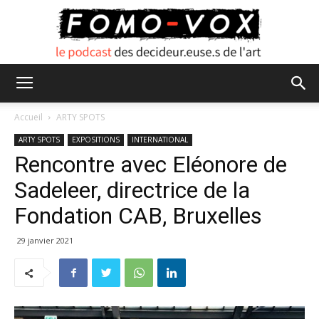
FOMO
Accueil
ARTY SPOTS
ARTY SPOTS
EXPOSITIONS
INTERNATIONAL
Rencontre avec Eléonore de
VOX
Sadeleer, directrice de la
Fondation CAB, Bruxelles
29 janvier 2021