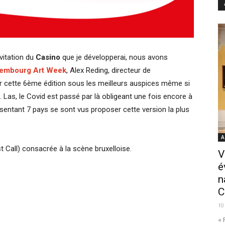
vitation du
Casino
que je développerai, nous avons
embourg Art Week
, Alex Reding, directeur de
vrir cette 6ème édition sous les meilleurs auspices même si
Las, le Covid est passé par là obligeant une fois encore à
ésentant 7 pays se sont vus proposer cette version la plus
A
t Call) consacrée à la scène bruxelloise.
V
é
n
C
10
« 