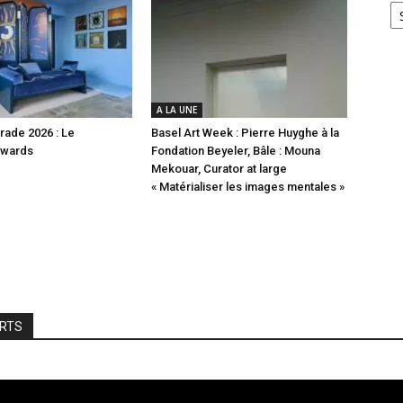
A LA UNE
rade 2026 : Le
Basel Art Week : Pierre Huyghe à la
Awards
Fondation Beyeler, Bâle : Mouna
Mekouar, Curator at large
« Matérialiser les images mentales »
ARTS