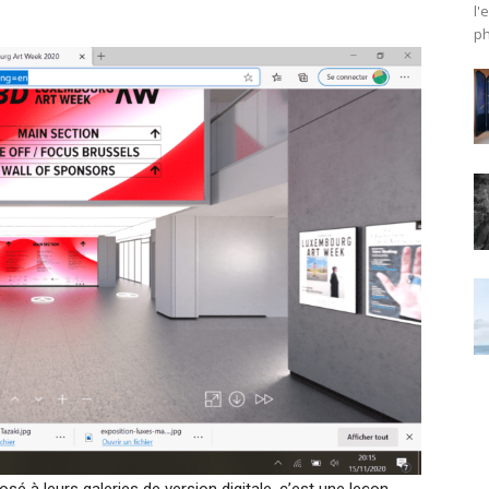
l'
ph
sé à leurs galeries de version digitale, c’est une leçon